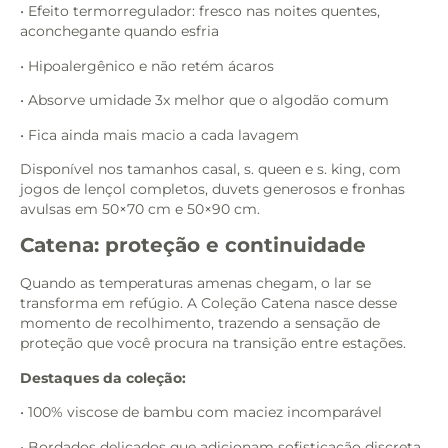
• Efeito termorregulador: fresco nas noites quentes,
aconchegante quando esfria
• Hipoalergênico e não retém ácaros
• Absorve umidade 3x melhor que o algodão comum
• Fica ainda mais macio a cada lavagem
Disponível nos tamanhos casal, s. queen e s. king, com
jogos de lençol completos, duvets generosos e fronhas
avulsas em 50×70 cm e 50×90 cm.
Catena: proteção e continuidade
Quando as temperaturas amenas chegam, o lar se
transforma em refúgio. A Coleção Catena nasce desse
momento de recolhimento, trazendo a sensação de
proteção que você procura na transição entre estações.
Destaques da coleção:
• 100% viscose de bambu com maciez incomparável
• Bordados delicados que adicionam sofisticação discreta