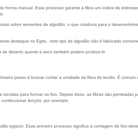
 de forma manual. Esse processo garante à fibra um índice de estress
is.
quisas sobre sementes de algodão, o que colabora para o desenvolvime
ente destaque no Egito, este tipo de algodão não é fabricado soment
ma de deserto quente e seco também podem produzi-lo.
rimeiro passo é buscar conter a umidade da fibra do tecido. É comum 
e torcidas para formar os fios. Depois disso, as fibras são penteadas p
 confeccionar lençóis, por exemplo.
odão egípcio. Esse primeiro processo significa a contagem de fios de