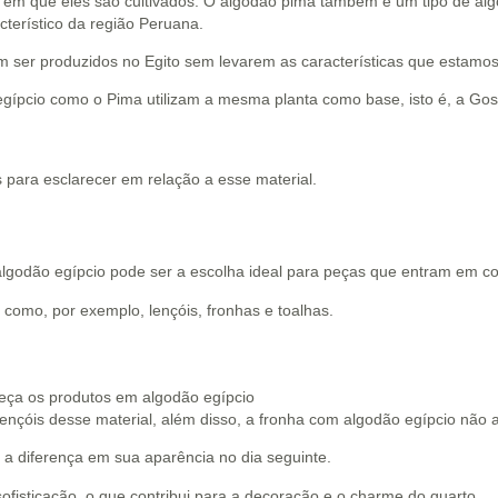
o em que eles são cultivados. O algodão pima também é um tipo de algo
cterístico da região Peruana.
 ser produzidos no Egito sem levarem as características que estamos
o egípcio como o Pima utilizam a mesma planta como base, isto é, a 
 para esclarecer em relação a esse material.
 algodão egípcio pode ser a escolha ideal para peças que entram em 
como, por exemplo, lençóis, fronhas e toalhas.
lençóis desse material, além disso, a fronha com algodão egípcio não a
 a diferença em sua aparência no dia seguinte.
ofisticação, o que contribui para a decoração e o charme do quarto.