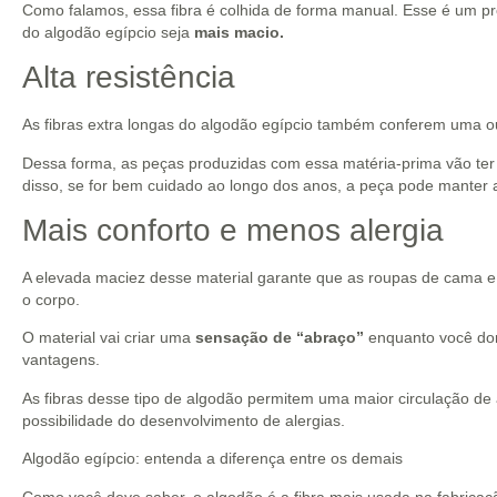
Como falamos, essa fibra é colhida de forma manual. Esse é um proc
do algodão egípcio seja
mais macio.
Alta resistência
As fibras extra longas do algodão egípcio também conferem uma out
Dessa forma, as peças produzidas com essa matéria-prima vão te
disso, se for bem cuidado ao longo dos anos, a peça pode manter 
Mais conforto e menos alergia
A elevada maciez desse material garante que as roupas de cama e 
o corpo.
O material vai criar uma
sensação de “abraço”
enquanto você dor
vantagens.
As fibras desse tipo de algodão permitem uma maior circulação de 
possibilidade do desenvolvimento de alergias.
Algodão egípcio: entenda a diferença entre os demais
Como você deve saber, o algodão é a fibra mais usada na fabricação