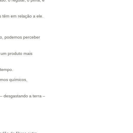
s têm em relação a ele.
io, podemos perceber
m um produto mais
 tempo.
ermos químicos,
– desgastando a terra –