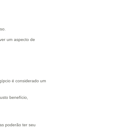
so.
lver um aspecto de
egípcio é considerado um
usto benefício,
as poderão ter seu