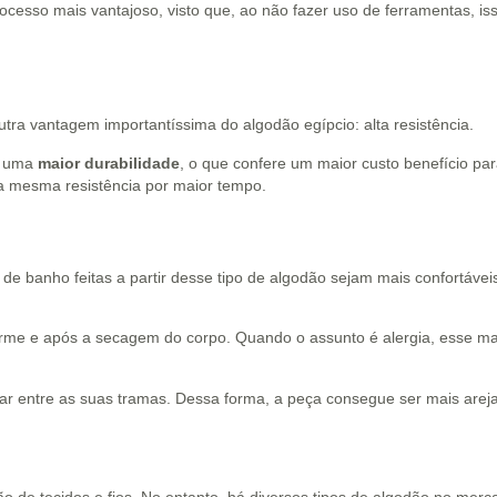
esso mais vantajoso, visto que, ao não fazer uso de ferramentas, isso
ra vantagem importantíssima do algodão egípcio: alta resistência.
r uma
maior durabilidade
, o que confere um maior custo benefício p
a mesma resistência por maior tempo.
de banho feitas a partir desse tipo de algodão sejam mais confortáve
me e após a secagem do corpo. Quando o assunto é alergia, esse ma
ar entre as suas tramas. Dessa forma, a peça consegue ser mais areja
 de tecidos e fios. No entanto, há diversos tipos de algodão no merca