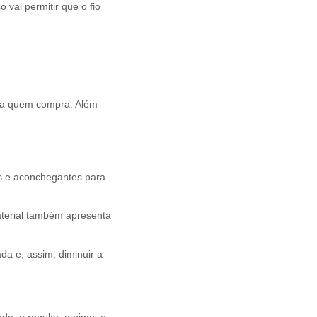
 vai permitir que o fio
ara quem compra. Além
is e aconchegantes para
terial também apresenta
da e, assim, diminuir a
do: o regular, o pima, e