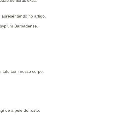
dão de fibras extra
 apresentando no artigo.
Gossypium Barbadense.
contato com nosso corpo.
gride a pele do rosto.