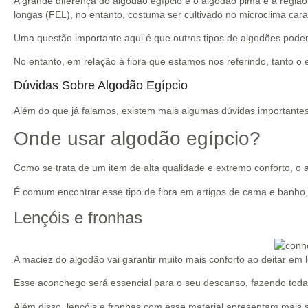
A grande diferença do algodão egípcio e o algodão pima é a regiã
longas (FEL), no entanto, costuma ser cultivado no microclima cara
Uma questão importante aqui é que outros tipos de algodões podem
No entanto, em relação à fibra que estamos nos referindo, tanto 
Dúvidas Sobre Algodão Egípcio
Além do que já falamos, existem mais algumas dúvidas importantes
Onde usar algodão egípcio?
Como se trata de um item de alta qualidade e extremo conforto, o
É comum encontrar esse tipo de fibra em artigos de cama e banho, 
Lençóis e fronhas
A maciez do algodão vai garantir muito mais conforto ao deitar em 
Esse aconchego será essencial para o seu descanso, fazendo toda
Além disso, lençóis e fronhas com esse material apresentam mais s