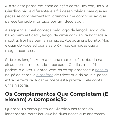
A Artelassê pensa em cada coleção como um conjunto. A
Giardino não é diferente, ela foi desenvolvida para que as
peças se complementem, criando uma composição que
parece ter sido montada por um decorador.
A sequência ideal começa pelo jogo de lençol: lençol de
baixo bem esticado, lençol de cima com a vira bordada à
mostra, fronhas bem arrumadas. Até aqui já é bonito. Mas
é quando você adiciona as próximas camadas que a
magia acontece.
Sobre os lençóis, vem a colcha matelassê , dobrada na
altura certa, mostrando o bordado. Os dias mais frios
pedem o duvet. E então vêm os complementos: a
peseira
no pé da cama, a
almofada
de tricot que dá aquele ponto
extra de textura. A cama posta está pronta. E ela conta
uma história.
Os Complementos Que Completam (e
Elevam) A Composição
Quem viu a cama posta da Giardino nas fotos do
lançamento percebeu que há duas peças que aparecem