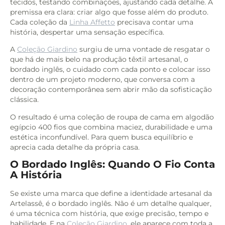
tecidos, testando combinações, ajustando cada detalhe. A
premissa era clara: criar algo que fosse além do produto.
Cada coleção da
Linha Affetto
precisava contar uma
história, despertar uma sensação específica.
A
Coleção Giardino
surgiu de uma vontade de resgatar o
que há de mais belo na produção têxtil artesanal, o
bordado inglês, o cuidado com cada ponto e colocar isso
dentro de um projeto moderno, que conversa com a
decoração contemporânea sem abrir mão da sofisticação
clássica.
O resultado é uma coleção de roupa de cama em algodão
egípcio 400 fios que combina maciez, durabilidade e uma
estética inconfundível. Para quem busca equilíbrio e
aprecia cada detalhe da própria casa.
O Bordado Inglês: Quando O Fio Conta
A História
Se existe uma marca que define a identidade artesanal da
Artelassê, é o bordado inglês. Não é um detalhe qualquer,
é uma técnica com história, que exige precisão, tempo e
habilidade. E na
Coleção Giardino
, ele aparece com toda a