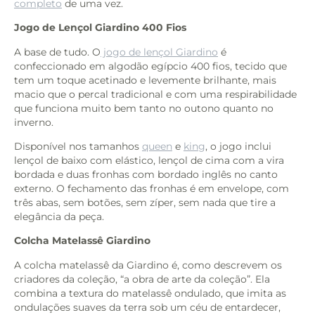
completo
de uma vez.
Jogo de Lençol Giardino 400 Fios
A base de tudo. O
jogo de lençol Giardino
é
confeccionado em algodão egípcio 400 fios, tecido que
tem um toque acetinado e levemente brilhante, mais
macio que o percal tradicional e com uma respirabilidade
que funciona muito bem tanto no outono quanto no
inverno.
Disponível nos tamanhos
queen
e
king
, o jogo inclui
lençol de baixo com elástico, lençol de cima com a vira
bordada e duas fronhas com bordado inglês no canto
externo. O fechamento das fronhas é em envelope, com
três abas, sem botões, sem zíper, sem nada que tire a
elegância da peça.
Colcha Matelassê Giardino
A colcha matelassê da Giardino é, como descrevem os
criadores da coleção, “a obra de arte da coleção”. Ela
combina a textura do matelassê ondulado, que imita as
ondulações suaves da terra sob um céu de entardecer,