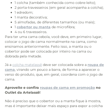
1 colcha (também conhecida como cobre-leito);
2 porta-travesseiros (em geral acompanha a colcha);
1 edredom;
1 manta decorativa;
5 almofadas, de diferentes tamanhos (ou mais);
1
cobertor ou manta
de microfibra;
4 ou 6 travesseiros.
Para ter uma cama cebola, você deve, em primeiro lugar,
colocar o jogo de cama normalmente na cama, como
ensinamos anteriormente. Feito isso, a manta ou o
cobertor pode ser colocada por inteiro na cama ou
dobrada pela metade.
Já a
colcha matelassê
deve ser colocada sobre a
roupa de
cama
, virando um pouco a barra, de forma a aparecer o
verso do produto, que, em geral, coordena com o jogo de
cama.
Aproveite e confira
roupas de cama em promoção
no
Outlet da Artelassê!
Não é preciso que o cobertor ou a manta fique à mostra,
mas é importante deixar mais espaço para expor a colcha