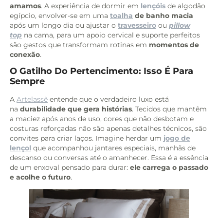
amamos
. A experiência de dormir em
lençóis
de algodão
egípcio, envolver-se em uma
toalha
de banho macia
após um longo dia ou ajustar o
travesseiro
ou
pillow
top
na cama, para um apoio cervical e suporte perfeitos
são gestos que transformam rotinas em
momentos de
conexão
.
O Gatilho Do Pertencimento: Isso É Para
Sempre
A
Artelassê
entende que o verdadeiro luxo está
na
durabilidade que gera histórias
. Tecidos que mantêm
a maciez após anos de uso, cores que não desbotam e
costuras reforçadas não são apenas detalhes técnicos, são
convites para criar laços. Imagine herdar um
jogo de
lençol
que acompanhou jantares especiais, manhãs de
descanso ou conversas até o amanhecer. Essa é a essência
de um enxoval pensado para durar:
ele carrega o passado
e acolhe o futuro
.