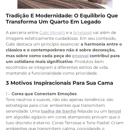
Tradição E Modernidade: O Equilíbrio Que
Transforma Um Quarto Em Legado
A parceria entre
Gabi Moretti
e a
Artelassê
vai além de
imagens esteticamente cuidadosas. Em seu conteúdo,
Gabi destaca um princípio essencial:
a harmonia entre o
clássico e o contemporâneo não é sobre decoração,
mas sobre como cada peça do
enxoval
contribui para
um cotidiano mais significativo
. Produtos bem
escolhidos se integram a diferentes estilos de vida,
mantendo a funcionalidade como prioridade.
3 Motivos Inspiracionais Para Sua Cama
1 –
Cores que Conectam Emoções
Tons neutros e suaves, não são apenas tendência: são
estratégias para criar ambientes que transmitem
serenidade. Uma
toalha de banho
felpuda ou um
lençol
em algodão egípcio em cores atemporais provam que o
luxo discreto é eterno. Cores Terrosas e Tons Pastel: Criam
ambientes que transmitem calma, convidando o