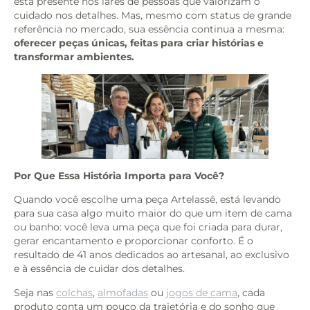
está presente nos lares de pessoas que valorizam o
cuidado nos detalhes. Mas, mesmo com status de grande
referência no mercado, sua essência continua a mesma:
oferecer peças únicas, feitas para criar histórias e
transformar ambientes.
Por Que Essa História Importa para Você?
Quando você escolhe uma peça Artelassê, está levando
para sua casa algo muito maior do que um item de cama
ou banho: você leva uma peça que foi criada para durar,
gerar encantamento e proporcionar conforto. É o
resultado de 41 anos dedicados ao artesanal, ao exclusivo
e à essência de cuidar dos detalhes.
Seja nas
colchas
,
almofadas
ou
jogos de cama
, cada
produto conta um pouco da trajetória e do sonho que