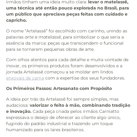
irmãos tinham uma ideia muito clara:
levar o matelassê,
uma técnica até então pouco explorada no Brasil, para
um público que apreciava peças feitas com cuidado e
capricho.
O nome “Artelassê” foi escolhido com carinho, unindo as
palavras
arte
e
matelassê
, para simbolizar o que seria a
essência da marca: peças que transcendem o funcional
para se tornarem pequenas obras de arte.
Com olhos atentos para cada detalhe e muita vontade de
inovar, os primeiros produtos foram desenvolvidos e a
jornada Artelassê começou a se moldar em lindos
enxovais de cama
com a expertise dos seus fundadores.
Os Primeiros Passos: Artesanato com Propósito
A ideia por trás da Artelassê foi sempre simples, mas
audaciosa:
valorizar o feito à mão, combinando tradição
e inovação.
Cada peça criada pelos irmãos Carniatto
expressava o desejo de oferecer ao cliente algo único,
fugindo do padrão industrial e trazendo um toque
humanizado para os lares brasileiros.